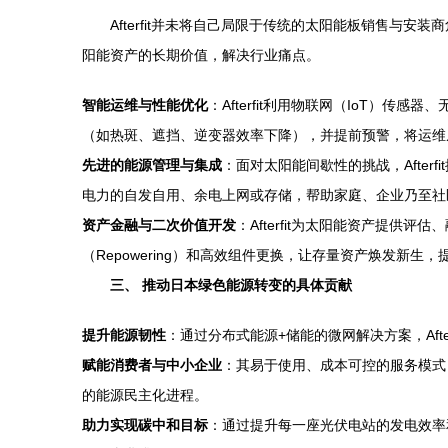
Afterfit并未将自己局限于传统的太阳能板销售与
阳能资产的长期价值，解决行业痛点。
智能运维与性能优化
：Afterfit利用物联网（IoT）
（如热斑、遮挡、逆变器效率下降），并提前预警，将运维从
先进的能源管理与集成
：面对太阳能间歇性的挑战，Afte
电力的自发自用、余电上网或存储，帮助家庭、企业乃至社
资产金融与二次价值开发
：Afterfit为太阳能资产提
（Repowering）和高效组件更换，让存量资产焕发新生
三、 推动日本绿色能源转变的具体贡献
提升能源韧性
：通过分布式能源+储能的微网解决方案，Af
赋能消费者与中小企业
：其易于使用、成本可控的服务模式，
的能源民主化进程。
助力实现碳中和目标
：通过提升每一座光伏电站的发电效率和