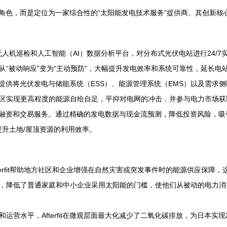
安装商角色，而是定位为一家综合性的“太阳能发电技术服务”提供商。其创
传感器、无人机巡检和人工智能（AI）数据分析平台，对分布式光伏电站进行2
“被动响应”变为“主动预防”，大幅提升发电效率和系统可靠性，延长电
rfit提供将光伏发电与储能系统（ESS）、能源管理系统（EMS）以及需
区实现更高程度的能源自给自足，平抑对电网的冲击，并参与电力市场获
供评估、融资和交易服务。通过精确的发电数据与现金流预测，降低投资风险
，提升土地/屋顶资源的利用效率。
terfit帮助地方社区和企业增强在自然灾害或突发事件时的能源供应保障
降低了普通家庭和中小企业采用太阳能的门槛，使他们从被动的电力消费者转
运营水平，Afterfit在微观层面最大化减少了二氧化碳排放，为日本实