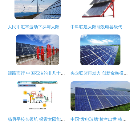
人民币汇率波动下探与太阳能发电技术服务行业发展的关联与展望
中科联建太阳能发电县级代理加盟指南 费用、条件与服务解析
碳路而行 中国石油的非凡十年与太阳能发电技术服务新篇章
央企联盟再发力 创新金融模式驱动5GW光伏电站建设，赋能太阳能技术服务新生态
杨勇平校长领航 探索太阳能热发电与燃煤互补技术，驱动绿色能源服务创新
中国“发电玻璃”横空出世 核心技术引多国竞逐，2000万天价遭拒彰显自主创新硬实力